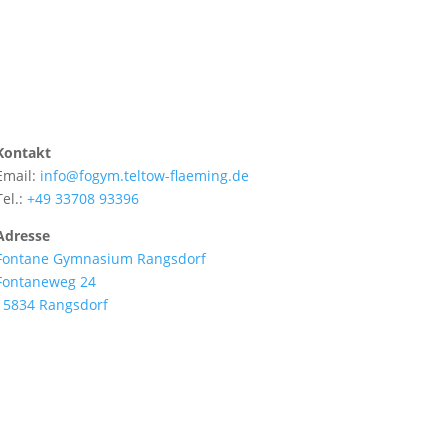
Kontakt
Email:
info@fogym.teltow-flaeming.de
Tel.:
+49 33708 93396
Adresse
Fontane Gymnasium Rangsdorf
Fontaneweg 24
15834 Rangsdorf