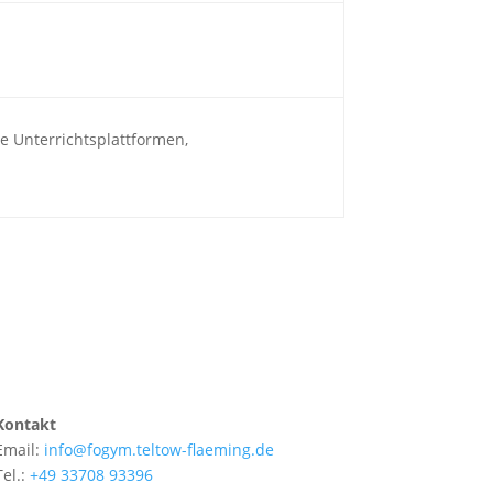
se Unterrichtsplattformen,
Kontakt
Email:
info@fogym.teltow-flaeming.de
Tel.:
+49 33708 93396