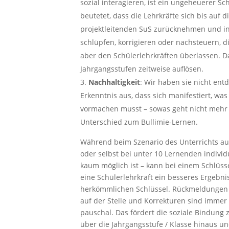
sozial interagieren, ist ein ungeheuerer S
beutetet, dass die Lehrkräfte sich bis auf 
projektleitenden SuS zurücknehmen und in 
schlüpfen, korrigieren oder nachsteuern, 
aber den Schülerlehrkräften überlassen. 
Jahrgangsstufen zeitweise auflösen.
Nachhaltigkeit
: Wir haben sie nicht ent
Erkenntnis aus, dass sich manifestiert, wa
vormachen musst – sowas geht nicht mehr v
Unterschied zum Bullimie-Lernen.
Während beim Szenario des Unterrichts auf
oder selbst bei unter 10 Lernenden indivi
kaum möglich ist – kann bei einem Schlüsse
eine Schülerlehrkraft ein besseres Ergebni
herkömmlichen Schlüssel. Rückmeldungen 
auf der Stelle und Korrekturen sind immer 
pauschal. Das fördert die soziale Bindung
über die Jahrgangsstufe / Klasse hinaus u