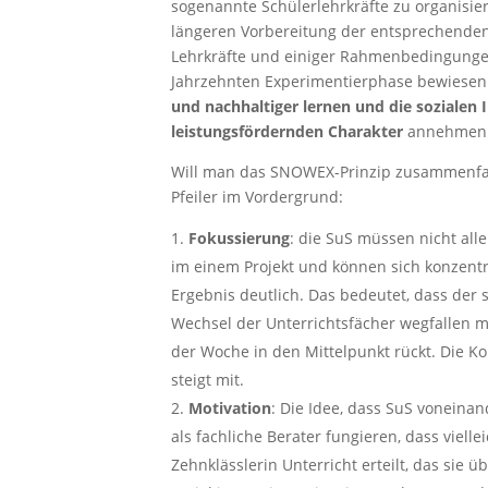
sogenannte Schülerlehrkräfte zu organisie
längeren Vorbereitung der entsprechenden
Lehrkräfte und einiger Rahmenbedingunge
Jahrzehnten Experimentierphase bewiesen 
und nachhaltiger lernen und die sozialen 
leistungsfördernden Charakter
annehmen
Will man das SNOWEX-Prinzip zusammenfa
Pfeiler im Vordergrund:
Fokussierung
: die SuS müssen nicht all
im einem Projekt und können sich konzentr
Ergebnis deutlich. Das bedeutet, dass der 
Wechsel der Unterrichtsfächer wegfallen 
der Woche in den Mittelpunkt rückt. Die Kon
steigt mit.
Motivation
: Die Idee, dass SuS voneinan
als fachliche Berater fungieren, dass vielle
Zehnklässlerin Unterricht erteilt, das sie 