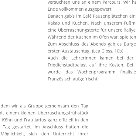
versuchten uns an einem Parcours. Wir h
Ende vollkommen ausgepowert.
Danach gab’s im Café Pausenplätzchen ein
Kakao und Kuchen. Nach unserem Fußma
eine Überraschungstorte für unsere Rally
Während der Kuchen im Ofen war, spielten 
Zum Abschluss des Abends gab es Burger
ersten Austauschtag. (Lea Gloss, 10b)
Auch die Lehrerinnen kamen bei der 
Friedichstadtpalast auf ihre Kosten. Be
wurde das Wochenprogramm finalisi
Französisch aufgefrischt.
n dem wir als Gruppe gemeinsam den Tag
mit einem kleinen Überraschungsfrühstück
Köhn und Frau Jarius ganz offiziell in den
Tag gestartet. Im Anschluss hatten die
Möglichkeit, sich den Unterricht ihrer