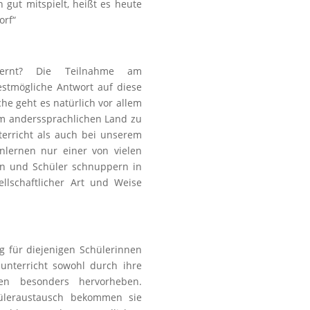
gut mitspielt, heißt es heute
orf“
ernt? Die Teilnahme am
bestmögliche Antwort auf diese
e geht es natürlich vor allem
em anderssprachlichen Land zu
erricht als auch bei unserem
enlernen nur einer von vielen
en und Schüler schnuppern in
llschaftlicher Art und Weise
g für diejenigen Schülerinnen
hunterricht sowohl durch ihre
en besonders hervorheben.
̈leraustausch bekommen sie