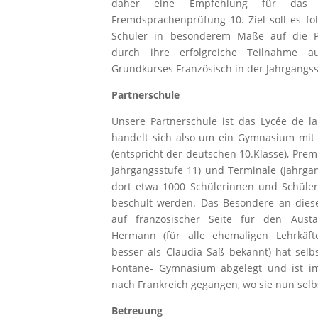
daher eine Empfehlung für das 
Fremdsprachenprüfung 10. Ziel soll es fo
Schüler in besonderem Maße auf die P
durch ihre erfolgreiche Teilnahme a
Grundkurses Französisch in der Jahrgangss
Partnerschule
Unsere Partnerschule ist das Lycée de la
handelt sich also um ein Gymnasium mit
(entspricht der deutschen 10.Klasse), Prem
Jahrgangsstufe 11) und Terminale (Jahrgan
dort etwa 1000 Schülerinnen und Schüler
beschult werden. Das Besondere an dieser
auf französischer Seite für den Austa
Hermann (für alle ehemaligen Lehrkäft
besser als Claudia Saß bekannt) hat selb
Fontane- Gymnasium abgelegt und ist i
nach Frankreich gegangen, wo sie nun selbs
Betreuung