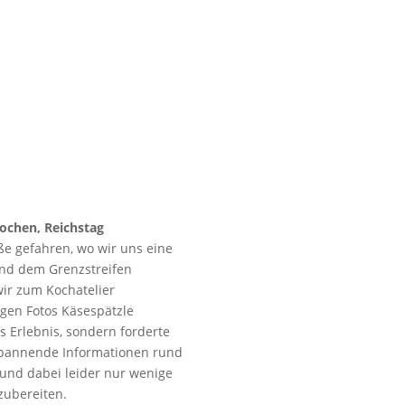
 Kochen, Reichstag
ße gefahren, wo wir uns eine
und dem Grenzstreifen
ir zum Kochatelier
tigen Fotos Käsespätzle
s Erlebnis, sondern forderte
)spannende Informationen rund
und dabei leider nur wenige
zubereiten.