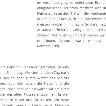
Im Anschluss ging es weiter zum Brande
obligatorischen Tourifoto machten und 
Reichstag reserviert hatten. Ein Audiog
Kuppel hinauf und auch hinunter (wobei di
meisten vorbei ging). Zum Schluss hat
Austauschschüler die Gelegenheit, durch 
stöbern. Mit 10km Fußmarsch haben wir 
unterboten, dennoch waren wir auch h
Rehbein, 10d)
am Bahnhof Rangsdorf getroffen. Bereits
sene Stimmung. Wir sind mit dem Zug nach
 uns bei sehr gutem Wetter das Schloss
eschaut. Alle haben die Natur und die
sen. Nach dem Schloss waren wir am Alten
fer des alten Flusses entspannen. Es war
 Pane zu essen und zu trinken, um neue
r darauffolgende Besuch beim Museum