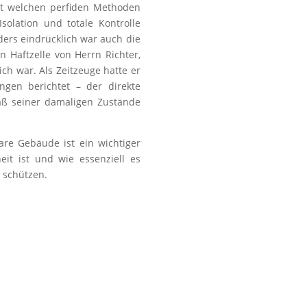
t welchen perfiden Methoden
Isolation und totale Kontrolle
ers eindrücklich war auch die
en Haftzelle von Herrn Richter
,
ich war
.
Als Zeitzeuge hatte er
ungen
berichtet – der direkte
aß
seiner
damaligen Zustände
bare Gebäude
ist e
in wichtiger
eit ist
und wie essenziell es
 schützen.