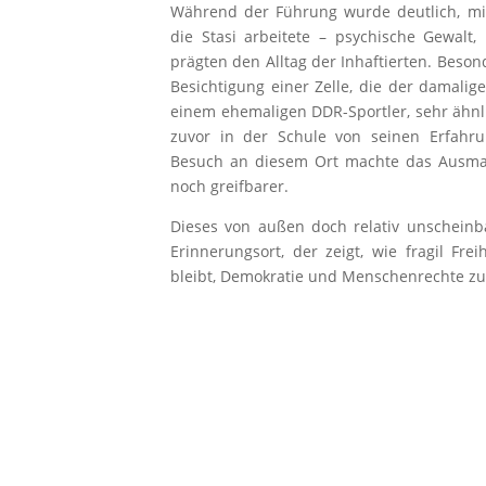
Während der Führung wurde deutlich, mi
die Stasi arbeitete – psychische Gewalt, 
prägten den Alltag der Inhaftierten.
Besond
Besichtigung einer Zelle, die der damalig
einem ehemaligen DDR-Sportler,
sehr
ähnl
zuvor in der Schule von seinen Erfahr
Besuch
an diesem
Ort machte das Ausm
noch greifbarer.
Dieses
von außen
doch
relativ unschein
Erinnerungsort, der zeigt, wie fragil Freih
bleibt, Demokratie und Menschenrechte zu